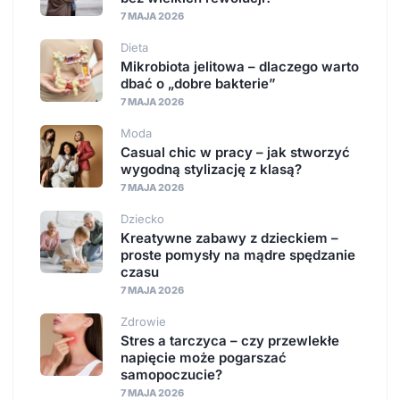
7 MAJA 2026
Dieta
Mikrobiota jelitowa – dlaczego warto
dbać o „dobre bakterie”
7 MAJA 2026
Moda
Casual chic w pracy – jak stworzyć
wygodną stylizację z klasą?
7 MAJA 2026
Dziecko
Kreatywne zabawy z dzieckiem –
proste pomysły na mądre spędzanie
czasu
7 MAJA 2026
Zdrowie
Stres a tarczyca – czy przewlekłe
napięcie może pogarszać
samopoczucie?
7 MAJA 2026