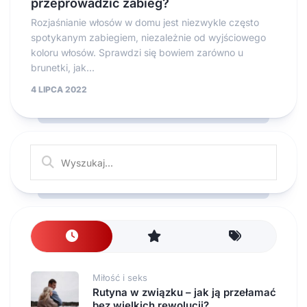
przeprowadzić zabieg?
Rozjaśnianie włosów w domu jest niezwykle często
spotykanym zabiegiem, niezależnie od wyjściowego
koloru włosów. Sprawdzi się bowiem zarówno u
brunetki, jak...
4 LIPCA 2022
Miłość i seks
Rutyna w związku – jak ją przełamać
bez wielkich rewolucji?