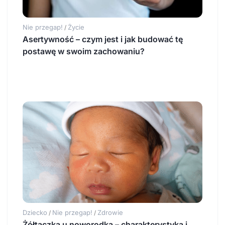
Nie przegap!
Życie
/
Asertywność – czym jest i jak budować tę
postawę w swoim zachowaniu?
Dziecko
Nie przegap!
Zdrowie
/
/
Żółtaczka u noworodka – charakterystyka i