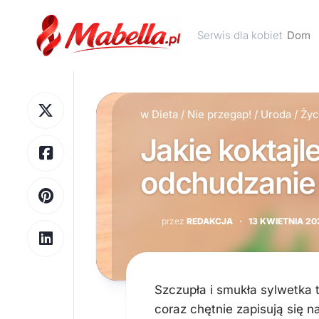
Skip
to
Serwis dla kobiet
Dom
content
w
Dieta
/
Nie przegap!
/
Uroda
/
Życ
Jakie koktaj
odchudzanie 
przez
REDAKCJA
·
13 KWIETNIA 20
Szczupła i smukła sylwetka 
coraz chętnie zapisują się n