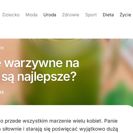
Dziecko
Moda
Uroda
Zdrowie
Sport
Dieta
Życie
ie
le warzywne na
są najlepsze?
22
to przede wszystkim marzenie wielu kobiet. Panie
a siłownie i starają się poświęcać wyjątkowo dużą