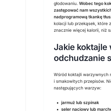
głodowaniu.
Wobec tego kok
zastępować nam wszystkich
nadprogramową tkankę tłu
kolacji lub przekąsek, które
znacznie więcej kalorii, niż
Jakie koktajl
odchudzanie s
Wśród koktajli warzywnych 
i smakowitych przepisów. Nie
następujących warzyw:
jarmuż lub szpinak
seler naciowy lub marc