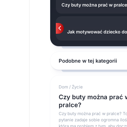
Czy buty można prać w pralc
Jak motywować dziecko do
Podobne w tej kategorii
Dom
/
Życie
Czy buty można prać 
pralce?
Czy buty można prać w pralce? T
pytanie zadaje sobie ogromna ilo
która ma problem z tym, aby doczy