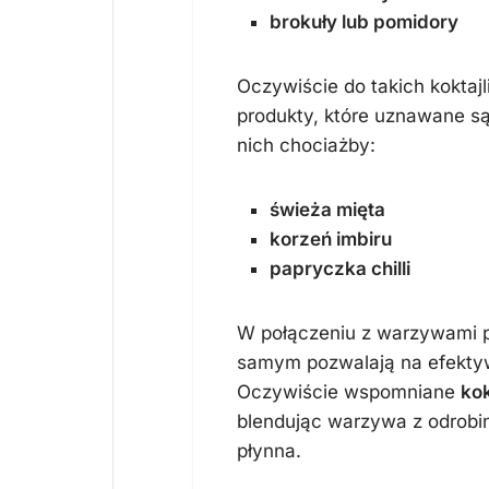
brokuły lub pomidory
Oczywiście do takich kokta
produkty, które uznawane s
nich chociażby:
świeża mięta
korzeń imbiru
papryczka chilli
W połączeniu z warzywami p
samym pozwalają na efektyw
Oczywiście wspomniane
ko
blendując warzywa z odrobi
płynna.