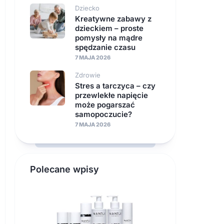
Dziecko
Kreatywne zabawy z
dzieckiem – proste
pomysły na mądre
spędzanie czasu
7 MAJA 2026
Zdrowie
Stres a tarczyca – czy
przewlekłe napięcie
może pogarszać
samopoczucie?
7 MAJA 2026
Polecane wpisy