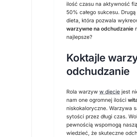
ilość czasu na aktywność fiz
50% całego sukcesu. Drugą 
dieta, która pozwala wykre
warzywne na odchudzanie
m
najlepsze?
Koktajle warz
odchudzanie
Rola warzyw
w diecie
jest n
nam one ogromnej ilości
wit
niskokaloryczne. Warzywa s
sytości przez długi czas. W
pewnością wspomogą naszą 
wiedzieć, że skuteczne odch