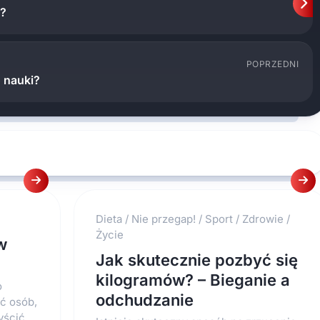
e?
POPRZEDNI
 nauki?
Dieta
/
Nie przegap!
/
Sport
/
Zdrowie
/
Życie
w
Jak skutecznie pozbyć się
kilogramów? – Bieganie a
o
odchudzanie
ść osób,
ścić...