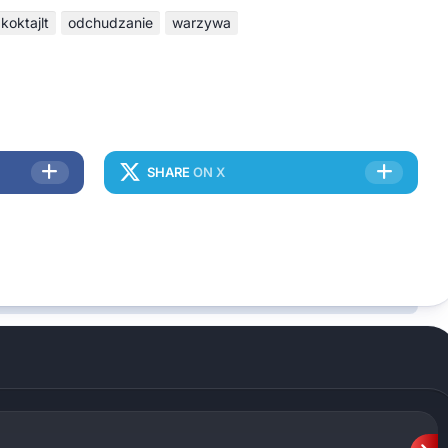
koktajlt
odchudzanie
warzywa
SHARE
ON X