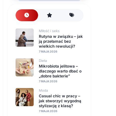
Miłość i seks
Rutyna w związku – jak
ją przełamać bez
wielkich rewolucji?
7 MAJA 2026
Dieta
Mikrobiota jelitowa –
dlaczego warto dbać o
„dobre bakterie”
7 MAJA 2026
Moda
Casual chic w pracy –
jak stworzyć wygodną
stylizację z klasą?
7 MAJA 2026