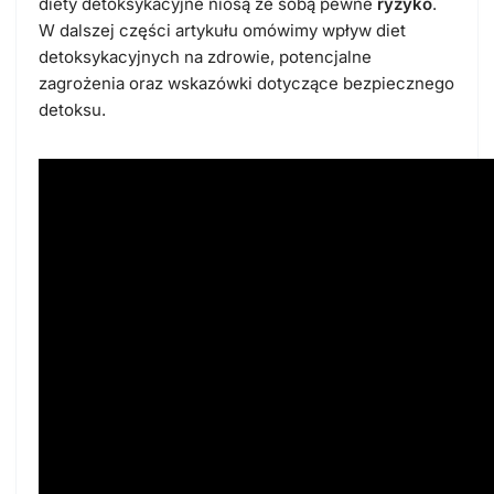
diety detoksykacyjne niosą ze sobą pewne
ryzyko
.
W dalszej części artykułu omówimy wpływ diet
detoksykacyjnych na zdrowie, potencjalne
zagrożenia oraz wskazówki dotyczące bezpiecznego
detoksu.