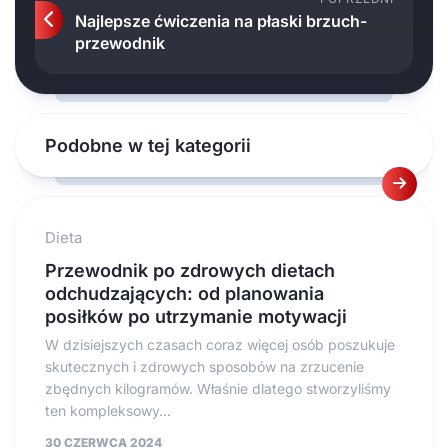
Najlepsze ćwiczenia na płaski brzuch-
przewodnik
Podobne w tej kategorii
Dieta
Przewodnik po zdrowych dietach
odchudzających: od planowania
posiłków po utrzymanie motywacji
W dzisiejszych czasach coraz więcej osób poszukuje
skutecznych i zdrowych sposobów na zrzucenie
zbędnych kilogramów. Właśnie dlatego stworzyliśmy
ten kompleksowy...
30 CZERWCA 2024