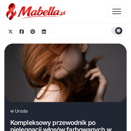
Skip
to
content
w
Uroda
Kompleksowy przewodnik po
pielęgnacji włosów farbowanych w