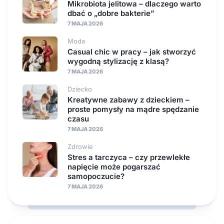
Mikrobiota jelitowa – dlaczego warto
dbać o „dobre bakterie”
7 MAJA 2026
Moda
Casual chic w pracy – jak stworzyć
wygodną stylizację z klasą?
7 MAJA 2026
Dziecko
Kreatywne zabawy z dzieckiem –
proste pomysły na mądre spędzanie
czasu
7 MAJA 2026
Zdrowie
Stres a tarczyca – czy przewlekłe
napięcie może pogarszać
samopoczucie?
7 MAJA 2026