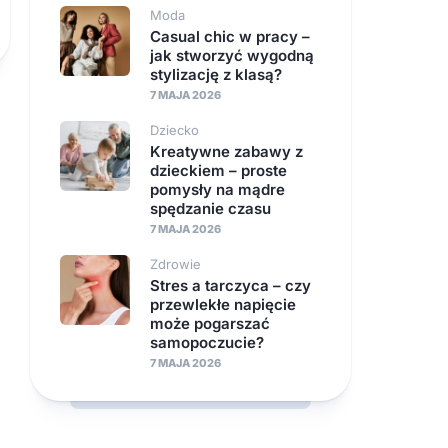
Moda
Casual chic w pracy –
jak stworzyć wygodną
stylizację z klasą?
7 MAJA 2026
Dziecko
Kreatywne zabawy z
dzieckiem – proste
pomysły na mądre
spędzanie czasu
7 MAJA 2026
Zdrowie
Stres a tarczyca – czy
przewlekłe napięcie
może pogarszać
samopoczucie?
7 MAJA 2026