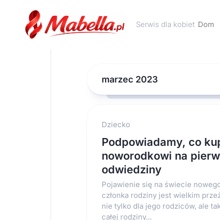
Skip
to
Serwis dla kobiet
Dom
content
marzec 2023
Dziecko
Podpowiadamy, co ku
noworodkowi na pier
odwiedziny
Pojawienie się na świecie noweg
członka rodziny jest wielkim prz
nie tylko dla jego rodziców, ale ta
całej rodziny...