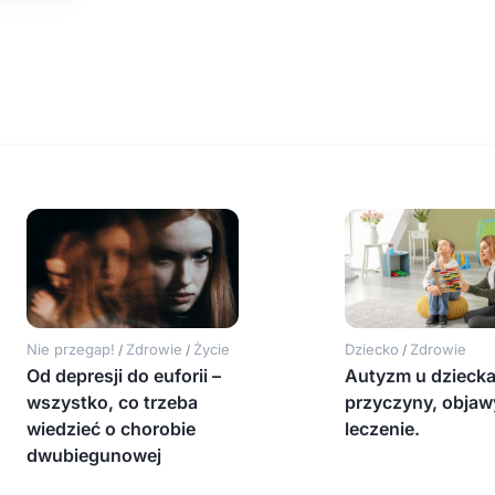
Nie przegap!
Zdrowie
Życie
Dziecko
Zdrowie
/
/
/
Od depresji do euforii –
Autyzm u dziecka
wszystko, co trzeba
przyczyny, objaw
wiedzieć o chorobie
leczenie.
dwubiegunowej