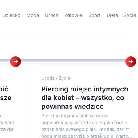
Dziecko
Moda
Uroda
Zdrowie
Sport
Dieta
Życie
Uroda
/
Życie
pić
Piercing miejsc intymnych
wsze
dla kobiet – wszystko, co
powinnaś wiedzieć
o
Piercing intymny stał się coraz
eżyciem
popularniejszy wśród kobiet jako forma
kże dla
ozdabiania swojego ciała. Jednak, zanim
podejmiesz decyzję o przekłuciu, warto...