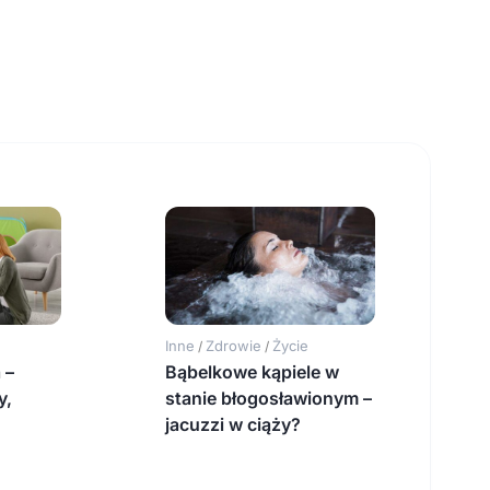
Inne
Zdrowie
Życie
/
/
 –
Bąbelkowe kąpiele w
y,
stanie błogosławionym –
jacuzzi w ciąży?